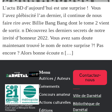
L’actu BD d’aujourd’hui est une surprise ! Vous
l’avez plébiscité l’an dernier, il continue de nous
faire rire avec Billie Bang Bang dont le tome 2 vient
de sortir. n Découvrez les derniers secrets de notre
invité d’honneur 2022. Vous avez sans doute
maintenant trouvé le nom de notre surprise ?! Pas
encore ? Alors bonne écoute n […]
Menu
Contactez-
Autrices / Auteurs
nous
Évènements
Concours amateur
Ville de Darnétal
Actions culturelles
Bibliothèque de
Cet évènement a été labellisé
Cop21 par La Métropole Rouen
Darnétal
Éditions
Normandie