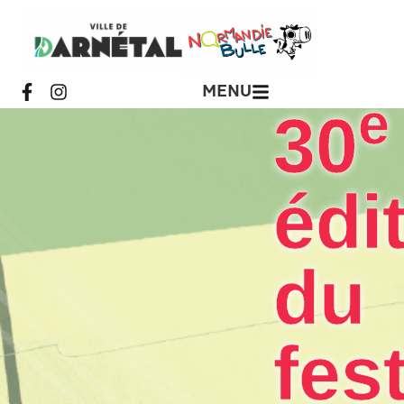
MENU
e
30
édi
du
fes