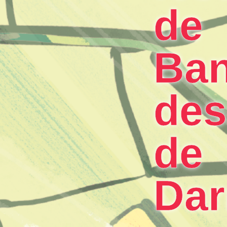
de
Ba
des
de
Dar