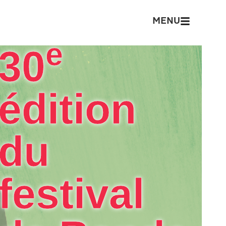
MENU
e
30
édition
du
festival