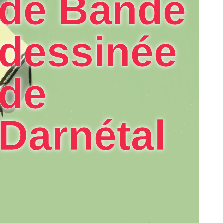
de Bande
dessinée
de
Darnétal