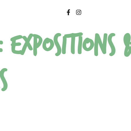
 :
Expositions 
s