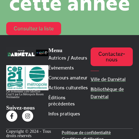
cette année
Consultez la liste
Menu
Contactez-
Autrices / Auteurs
nous
Évènements
Concours amateur
Ville de Darnétal
Actions culturelles
Bibliothèque de
Cet évènement a été labellisé
Cop21 par La Métropole Rouen
Darnétal
Éditions
Normandie
précédentes
Suivez-nous
Infos pratiques
Copyright © 2024 - Tous
Politique de confidentialité
droits réservés