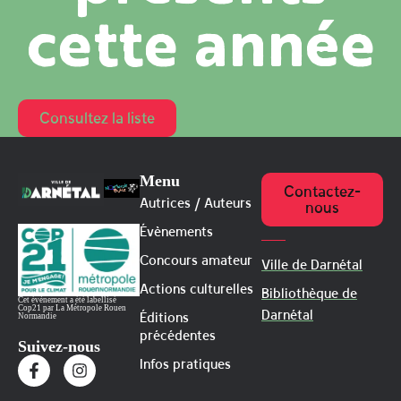
cette année
Consultez la liste
Menu
Contactez-
Autrices / Auteurs
nous
Évènements
Concours amateur
Ville de Darnétal
Actions culturelles
Bibliothèque de
Cet évènement a été labellisé
Cop21 par La Métropole Rouen
Darnétal
Éditions
Normandie
précédentes
Suivez-nous
Infos pratiques