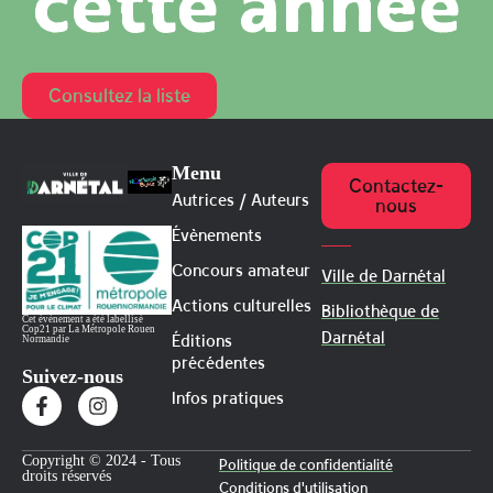
cette année
Consultez la liste
Menu
Contactez-
Autrices / Auteurs
nous
Évènements
Concours amateur
Ville de Darnétal
Actions culturelles
Bibliothèque de
Cet évènement a été labellisé
Cop21 par La Métropole Rouen
Darnétal
Éditions
Normandie
précédentes
Suivez-nous
Infos pratiques
Copyright © 2024 - Tous
Politique de confidentialité
droits réservés
Conditions d'utilisation