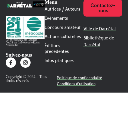
Menu
Contactez-
Autrices / Auteurs
nous
Évènements
Concours amateur
Ville de Darnétal
Actions culturelles
Bibliothèque de
Cet évènement a été labellisé
Cop21 par La Métropole Rouen
Darnétal
Éditions
Normandie
précédentes
Suivez-nous
Infos pratiques
Copyright © 2024 - Tous
Politique de confidentialité
droits réservés
Conditions d'utilisation