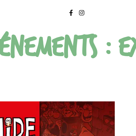
vénements :
E