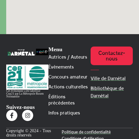
Menu
Contactez-
Autrices / Auteurs
nous
Évènements
Concours amateur
Ville de Darnétal
Actions culturelles
Bibliothèque de
Cet évènement a été labellisé
Cop21 par La Métropole Rouen
Darnétal
Éditions
Normandie
précédentes
Suivez-nous
Infos pratiques
Copyright © 2024 - Tous
Politique de confidentialité
droits réservés
Conditions d'utilisation